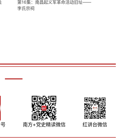
址
第16集：南昌起义军革命活动旧址——
李氏宗祠
音号
南方+党史精读微信
红讲台微信