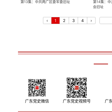
第13集：中共两广区委军委旧址
第14集：
会旧址
‹
1
2
3
4
›
广东党史微信
广东党史视频号
广