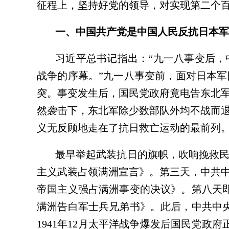
征程上，坚持好党的领导，对实现第二个
一、中国共产党是中国人民反抗日本军
习近平总书记指出：“九一八事变后
战争的序幕。”九一八事变前，面对日本
突。事变发生后，国民党政府竟电告东北
然袭击下，东北军除少数部队外均不战而
义无反顾地走在了抗日救亡运动的最前列
最早举起武装抗日的旗帜，吹响挽救民
主义武装占领满洲宣言》。第三天，中共
帝国主义强占满洲事变的决议》。第八天即
满洲告白军士兵兄弟书》。此后，中共中央
1941年12月太平洋战争爆发后国民党