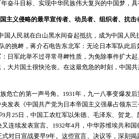
百年奋斗目标、实现中华民族伟大复兴的中国梦，具
国主义侵略的最早宣传者、动员者、组织者、抗击
，中国人民就在白山黑水间奋起抵抗，成为中国人民
军队的挑衅，蒋介石电告东北军：无论日本军队此后
军：日军此举不过寻常寻衅性质，为免除事件扩大起
退，大片国土很快沦丧。在这最危急的时刻，中国共
。
族危亡的第一声号角。1931年，九一八事变爆发
中央发表《中国共产党为日本帝国主义强暴占领东三
9月25日，中国工农红军以朱德、毛泽东、贺龙
又连续发表宣言。1932年4月，中华苏维埃共和
政府正式对日宣战要早9年。这些宣言、决议等，深刻